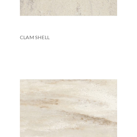
CLAM SHELL
text_outstock
3658x760x12 мм