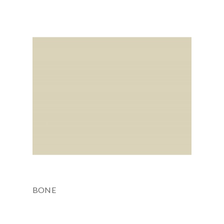
Є в наявності
3658x760x12 мм
BONE
Є в наявності
3658x760x12 мм